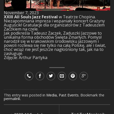
November 7, 2023
XXIII All Souls Jazz Festival
w Teatrze Chopina.
Niezapomniana impreza i wspaniały koncert Grażyny
Auguścik! Gratulacje dla organizatorów z Tadeuszem
Żaczkiem na czele.
Jak podkreśla Tadeusz Żaczek, Zaduszki Jazzowe to
unikalna forma obchodów Święta Zmarłych. Pomysł
narodził się w krakowskim środowisku jazzowym i
powoli rozlewa się nie tylko na całą Polskę, ale i świat,
choć wciąż nie jest jeszcze nagłośniony tak, jak na to
zasługuje.
Zdjęcie: Arthur Partyka
This entry was posted in
Media
,
Past Events
. Bookmark the
permalink
.